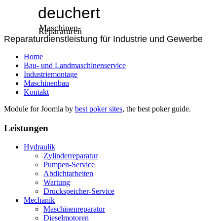
deuchert
Maschinen-
Reparaturen
Reparaturdienstleistung für Industrie und Gewerbe
Home
Bau- und Landmaschinenservice
Industriemontage
Maschinenbau
Kontakt
Module for Joomla by
best poker sites
, the best poker guide.
Leistungen
Hydraulik
Zylinderreparatur
Pumpen-Service
Abdichtarbeiten
Wartung
Druckspeicher-Service
Mechanik
Maschinenreparatur
Dieselmotoren